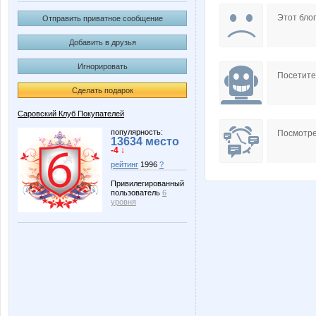
Sunny smile
confess
Этот блог
Отправить приватное сообщение
Добавить в друзья
Игнорировать
zhenja27
диверсан
Посетит
Сделать подарок
Саровский Клуб Покупателей
МАЛИНА89
Окса
популярность:
Посмотре
13634 место
-4 ↓
рейтинг
1996
?
Привилегированный
пользователь
6
уровня