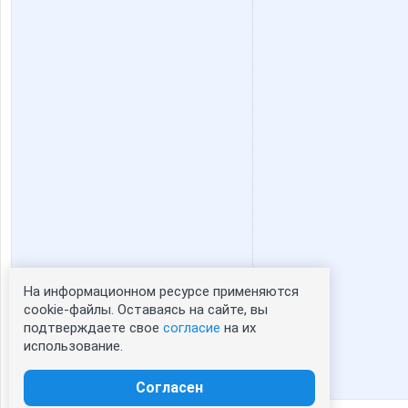
На информационном ресурсе применяются
Статистика портрета:
cookie-файлы. Оставаясь на сайте, вы
подтверждаете свое
согласие
на их
сейчас просматривают портрет - 0
использование.
зарегистрированные пользователи
посетившие портрет за 7 дней - 0
Согласен