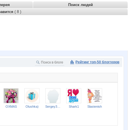
лерея
Поиск людей
равится
( 8 )
Рейтинг топ-50 блоггеров
OXMAS
Olushka)
Sergey301
Shark1
Slastenish