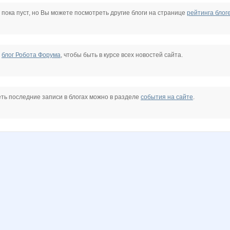
a*
egorova-ov
freiya2701
ireg
lubomira25
mapiks
misskis
 пока пуст, но Вы можете посмотреть другие блоги на странице
рейтинга блог
тка!
маняш@
платоша777
Юлянчикк
Аннавиктория
Ботаник-НН
КРАСКИ ДЕТСТВА
е
блог Робота Форума
, чтобы быть в курсе всех новостей сайта.
нушка
Змеюша
ть последние записи в блогах можно в разделе
события на сайте
.