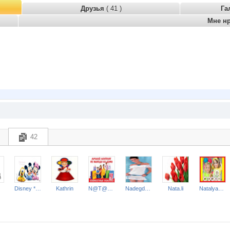
Друзья
( 41 )
Га
Мне н
42
Disney * Hello Kitty * Ferrari
Kathrin
N@T@LK@
Nadegda35
Nata.li
Natalya2907