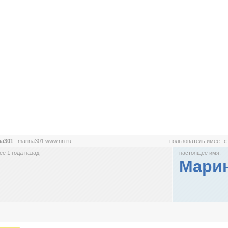
na301
:
marina301.www.nn.ru
пользователь имеет 
е 1 года назад
настоящее имя:
Мари