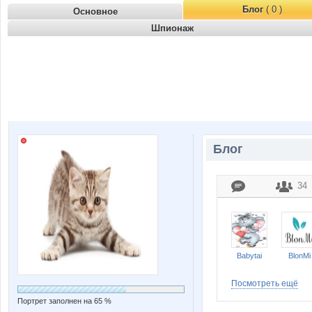
Блог
( 0 )
Основное
Шпионаж
Блог
34
Babytai
BlonMi
Посмотреть ещё
Портрет заполнен на 65 %